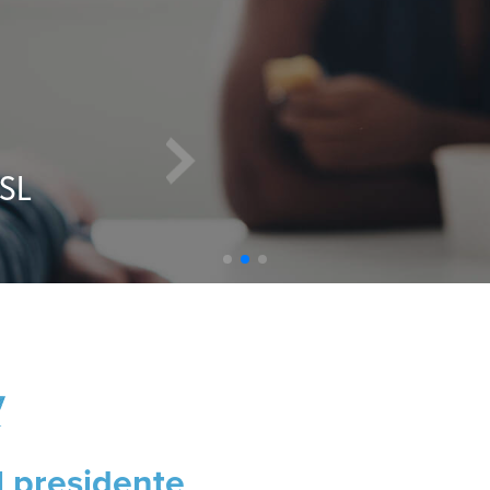
Préstamos
e formas inteligentes de financiar 
 presidente