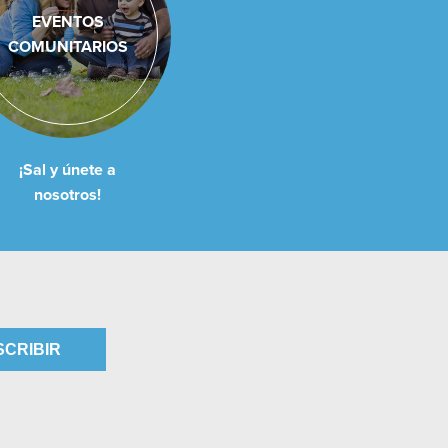
EVENTOS
COMUNITARIOS
¡Sal y únete a
nosotros!
SCRIBIR