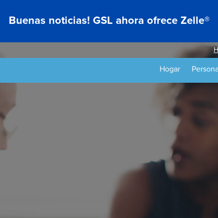
Buenas noticias! GSL ahora ofrece Zelle®
H
Hogar
Persona