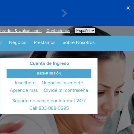
X
orarios & Ubicaciones
Contactenos
l
Negocio
Préstamos
Sobre Nosotros
Cuenta de Ingreso
INICIAR SESIÓN
Inscríbete
Negocios Inscríbete
Aprende más
Olvidé mi contraseña
Soporte de banco por Internet 24/7
Call
833-888-0295