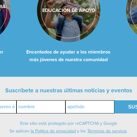
RA
EDUCACIÓN DE APOYO
er
Encantados de ayudar a los miembros
más jóvenes de nuestra comunidad
Suscríbete a nuestras últimas noticias y eventos
SU
Este sitio está protegido por reCAPTCHA y Google
Se aplican
la Política de privacidad
y los
Términos de servicio
.