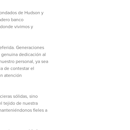
 condados de Hudson y
adero banco
s donde vivimos y
referida. Generaciones
 genuina dedicación al
nuestro personal, ya sea
a de contestar el
en atención
ieras sólidas, sino
l tejido de nuestra
manteniéndonos fieles a